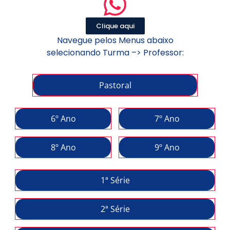
Clique aqui
Navegue pelos Menus abaixo
selecionando Turma –> Professor:
Pastoral
6º Ano
7º Ano
8º Ano
9º Ano
1ª Série
2ª Série