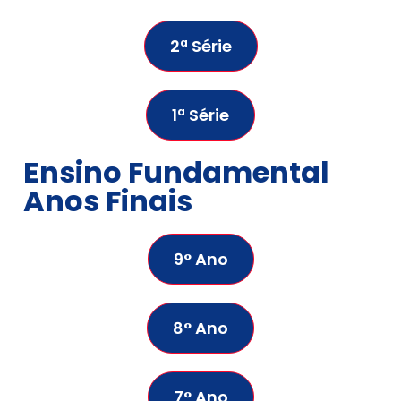
2ª Série
1ª Série
Ensino Fundamental
Anos Finais
9° Ano
8° Ano
7° Ano